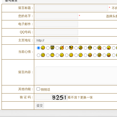
签写留言
留言标题：
*
不得
您的名字：
*
选择头
电子邮件：
QQ号码：
主页地址：
当前心情：
留言内容：
其他功能：
悄悄话
验 证 码：
看不清？更换一张